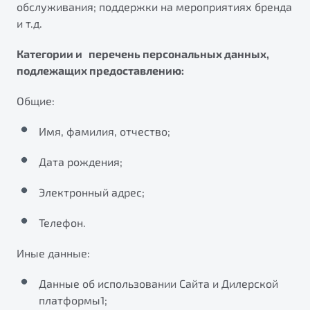
обслуживания; поддержки на мероприятиях бренда
от 1 699 990 ₽*
и т.д.
Подробно
Обзор
В наличии
Категории и перечень персональных данных,
подлежащих предоставлению:
X70
Будьте еще более уверены на дорогах с программой
"Помощь на дорогах"
Общие:
Автомобили в наличии
Тест-драйв
Преимущества программы
Имя, фамилия, отчество;
Автокредит
Спецпредложения
Дата рождения;
Электронный адрес;
Запись на сервис
Калькулятор ТО
Телефон.
Универсальный кроссовер
Клиентская поддержка
от 2 499 990 ₽*
Иные данные:
Данные об использовании Сайта и Дилерской
Обзор
В наличии
платформы1;