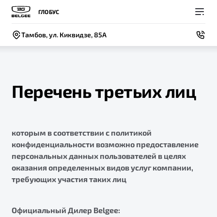
ГЛОБУС
Тамбов, ул. Киквидзе, 85А
Перечень третьих лиц
Покупателям
Владельцам
О компании
Модели
которым в соответствии с политикой
ВЫБОР И ПОКУПКА
СЕРВИС
СОБЫТИЯ
Новый
конфиденциальности возможно предоставление
X50+
Автомобили в наличии
Записаться на сервис
Новости
персональных данных пользователей в целях
оказания определенных видов услуг компании,
Спецпредложения и Акции
Руководство по эксплуатации
Контакты
требующих участия таких лиц
Записаться на тест-драйв
Техническое обслуживание
BELGEE В РОССИИ
Калькулятор ТО
Официальный Дилер Belgee:
ФИНАНСЫ И УСЛУГИ
О бренде