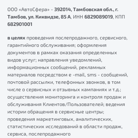
ПОДДЕРЖКА
Автокредит
О дилерском центре
ООО «АвтоСфера» -
392014, Тамбовская обл., г.
Тамбов, ул. Киквидзе, 85 А
, ИНН
6829089019
, КПП
Трейд-ин
Гарантия Belgee
Правовая информация
682901001
Яркий кроссовер
Страхование
Belgee Линк
от 2 219 990 ₽*
в целях
проведения послепродажного, сервисного,
Расчет КАСКО
Belgee Клуб
гарантийного обслуживания; оформления
Обзор
В наличии
Belgee Плюс
документов в рамках оказания определенных
видов услуг; направления уведомлений,
Реферальная программа
S50
информационных сообщений, рекламных
Клиентская поддержка
материалов посредством e -mail, sms - сообщений,
почтовой рассылки, телефонных звонков, в том
Помощь на дорогах
числе о сервисных и отзывных кампаниях и т.д.;
осуществления мониторинга и контроля продаж и
обслуживания Клиентов/Пользователей; ведения
истории обращения в сервисные центры;
проведения маркетинговых, аналитических,
статистических исследований в области продаж,
Узнайте о специальных выгодах при покупке
сервиса, послепродажного
Элегантный и практичный седан
автомобиля Belgee