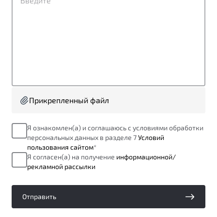
от 1 699 990 ₽*
Подробно
Обзор
В наличии
X70
Будьте еще более уверены на дорогах с программой
"Помощь на дорогах"
Автомобили в наличии
Тест-драйв
Преимущества программы
Автокредит
Прикрепленный файл
Спецпредложения
Я ознакомлен(а) и соглашаюсь с условиями обработки
персональных данных в разделе 7
Условий
Запись на сервис
пользования сайтом
*
Калькулятор ТО
Я согласен(а) на получение
информационной/
Универсальный кроссовер
Клиентская поддержка
рекламной рассылки
от 2 499 990 ₽*
Отправить
Обзор
В наличии