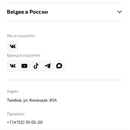
Калькулятор ТО
Новости
Помощь на дорогах
Belgee в России
Контакты
Belgee Линк
О бренде
Belgee Клуб
О дилерском центре
Мы в соцсетях
Belgee Плюс
Правовая информация
Реферальная программа
Бренд в соцсетях
Адрес
Тамбов, ул. Киквидзе, 85А
Продажи
+7 (4752) 70-05-20