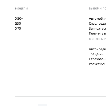
МОДЕЛИ
ВЫБОР И П
X50+
Автомобил
S50
Спецпредл
X70
Записаться
Получить 
ФИНАНСЫ И
Автокреди
Трейд-ин
Страхован
Расчет КА