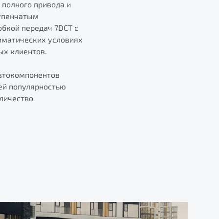
 полного привода и
тупенчатым
бкой передач 7DCT с
иматических условиях
ых клиентов.
автокомпонентов
щей популярностью
оличество