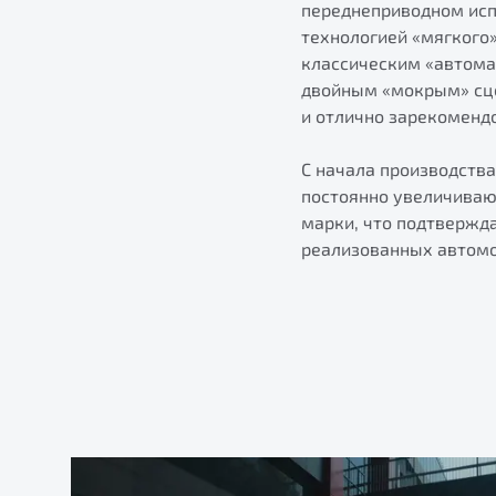
переднеприводном испо
технологией «мягкого»
классическим «автома
двойным «мокрым» сце
и отлично зарекомендо
С начала производств
постоянно увеличивают
марки, что подтвержд
реализованных автомо