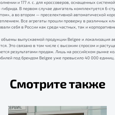
лнении и 177 л. с. для кроссоверов, оснащенных системой
 гибрида. В первом случае двигатель комплектуется 6-с
том», а во втором — преселективной автоматической коро
плением. Все агрегаты прошли проверку в различных кл
вали себя в России как среди частных, так и корпоративн
а объемы выпускаемой продукции Belgee и локализация 
ся. Это связано в том числе с высоким спросом и расту
ается результатами продаж. Лишь на российском рынке к
билей под брендом Belgee уже превысило 40 000 единиц.
Смотрите также