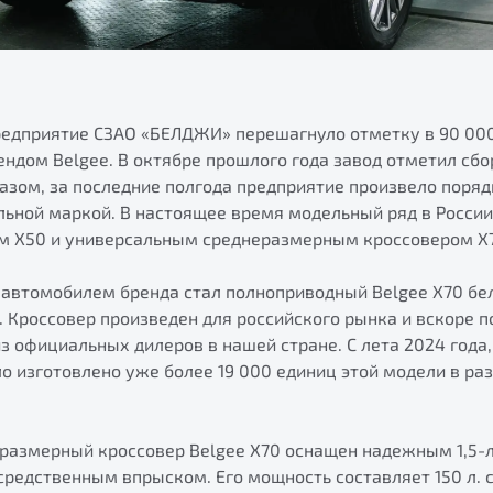
предприятие СЗАО «БЕЛДЖИ» перешагнуло отметку в 90 00
ндом Belgee. В октябре прошлого года завод отметил сбо
азом, за последние полгода предприятие произвело поряд
льной маркой. В настоящее время модельный ряд в Росси
м Х50 и универсальным среднеразмерным кроссовером Х
автомобилем бренда стал полноприводный Belgee Х70 бел
. Кроссовер произведен для российского рынка и вскоре п
з официальных дилеров в нашей стране. С лета 2024 года,
ло изготовлено уже более 19 000 единиц этой модели в ра
размерный кроссовер Belgee X70 оснащен надежным 1,5-
редственным впрыском. Его мощность составляет 150 л. с