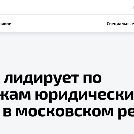
пании
Специальные
 лидирует по
жам юридическ
 в московском р