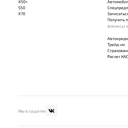
X50+
Автомобил
S50
Спецпредл
X70
Записаться
Получить 
ФИНАНСЫ И
Автокреди
Трейд-ин
Страхован
Расчет КА
Мы в соцсетях