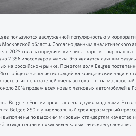
lgee пользуются заслуженной популярностью у корпорати
 в Московской области. Согласно данным аналитического а
дель 2025 года на юридические лица, зарегистрированные
но 2 356 кроссоверов марки. Это является лучшим резуль
ых на российском рынке. При этом доля Belgee постепенн
4% от общего числа регистраций на юридические лица в ст
ность этих показателей очень высока, т.к. на московский
 около 20% продаж всех новых легковых автомобилей в Р
ка Belgee в России представлена двумя моделями. Это я
ента Belgee X50 и универсальный среднеразмерный кросс
ли выполнены по высоким мировым стандартам качества и
й по адаптации к локальным климатическим условиям.