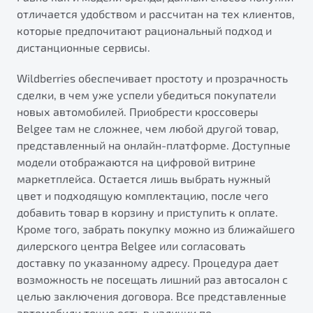
от 1 699 990 ₽*
отличается удобством и рассчитан на тех клиентов,
Подробно
которые предпочитают рациональный подход и
Обзор
В наличии
дистанционные сервисы.
Wildberries обеспечивает простоту и прозрачность
X70
Будьте еще более уверены на дорогах с программой
сделки, в чем уже успели убедиться покупатели
"Помощь на дорогах"
Автомобили в наличии
новых автомобилей. Приобрести кроссоверы
Тест-драйв
Преимущества программы
Belgee там не сложнее, чем любой другой товар,
Автокредит
представленный на онлайн-платформе. Доступные
Спецпредложения
модели отображаются на цифровой витрине
маркетплейса. Остается лишь выбрать нужный
цвет и подходящую комплектацию, после чего
Запись на сервис
добавить товар в корзину и приступить к оплате.
Калькулятор ТО
Кроме того, забрать покупку можно из ближайшего
Универсальный кроссовер
Клиентская поддержка
дилерского центра Belgee или согласовать
от 2 499 990 ₽*
доставку по указанному адресу. Процедура дает
возможность не посещать лишний раз автосалон с
Обзор
В наличии
целью заключения договора. Все представленные
автомобили точно есть в наличии по