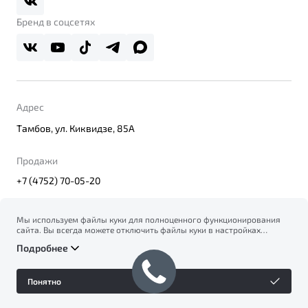
Правовая информация
Реферальная программа
Бренд в соцсетях
Адрес
Тамбов, ул. Киквидзе, 85А
Продажи
+7 (4752) 70-05-20
Мы используем файлы куки для полноценного функционирования
сайта. Вы всегда можете отключить файлы куки в настройках
© 2026
вашего браузера. Продолжая использовать сайт, вы соглашаетесь
Правовая информация
Подробнее
на сбор и использование файлов куки, и подтверждаете
Политика конфиденциальности персональных данных
ознакомление с информацией по сбору, использованию и
Официальный сайт Belgee в России
возможной блокировке файлов куки в
Политике
Сделано в ПЕРКС
Понятно
конфиденциальности
.