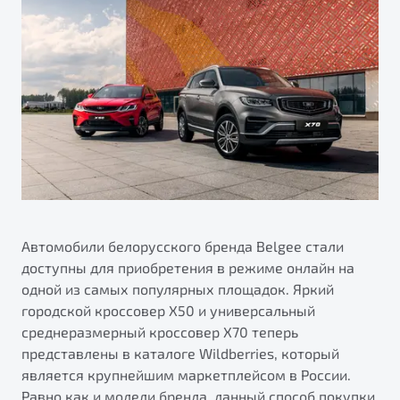
ПОДДЕРЖКА
Автокредит
О дилерском центре
Трейд-ин
Гарантия Belgee
Правовая информация
Яркий кроссовер
Страхование
Belgee Линк
от 2 219 990 ₽*
Расчет КАСКО
Belgee Клуб
Обзор
В наличии
Belgee Плюс
Реферальная программа
S50
Клиентская поддержка
Помощь на дорогах
Автомобили белорусского бренда Belgee стали
доступны для приобретения в режиме онлайн на
одной из самых популярных площадок. Яркий
городской кроссовер Х50 и универсальный
среднеразмерный кроссовер Х70 теперь
представлены в каталоге Wildberries, который
является крупнейшим маркетплейсом в России.
Узнайте о специальных выгодах при покупке
Элегантный и практичный седан
Равно как и модели бренда, данный способ покупки
автомобиля Belgee