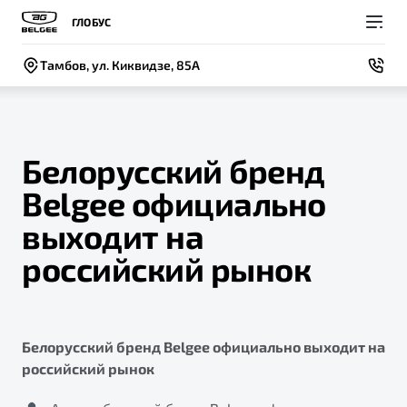
ГЛОБУС
Тамбов, ул. Киквидзе, 85А
Белорусский бренд
Belgee официально
Покупателям
Владельцам
О компании
Модели
выходит на
ВЫБОР И ПОКУПКА
СЕРВИС
СОБЫТИЯ
российский рынок
Новый
X50+
Автомобили в наличии
Записаться на сервис
Новости
Спецпредложения и Акции
Руководство по эксплуатации
Контакты
Белорусский бренд Belgee официально выходит на
Записаться на тест-драйв
Техническое обслуживание
BELGEE В РОССИИ
российский рынок
Калькулятор ТО
ФИНАНСЫ И УСЛУГИ
О бренде