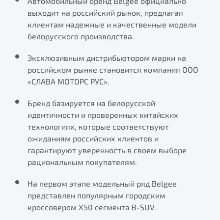
Автомобильный бренд Belgee официально
ПОДДЕРЖКА
выходит на российский рынок, предлагая
Автокредит
О дилерском центре
клиентам надежные и качественные модели
Трейд-ин
Гарантия Belgee
Правовая информация
белорусского производства.
Яркий кроссовер
Страхование
Belgee Линк
от 2 219 990 ₽*
Эксклюзивным дистрибьютором марки на
Расчет КАСКО
Belgee Клуб
российском рынке становится компания ООО
Обзор
В наличии
«СЛАВА МОТОРС РУС».
Belgee Плюс
Реферальная программа
Бренд базируется на белорусской
S50
идентичности и проверенных китайских
Клиентская поддержка
технологиях, которые соответствуют
Помощь на дорогах
ожиданиям российских клиентов и
гарантируют уверенность в своем выборе
рациональным покупателям.
На первом этапе модельный ряд Belgee
представлен популярным городским
кроссовером Х50 сегмента B-SUV.
Узнайте о специальных выгодах при покупке
Элегантный и практичный седан
автомобиля Belgee