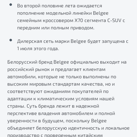
от 1 699 990 ₽*
Во второй половине лета ожидается
Подробно
пополнение модельной линейки Belgee
Обзор
В наличии
семейным кроссовером Х70 сегмента C-SUV с
передним или полным приводом.
X70
Будьте еще более уверены на дорогах с программой
Дилерская сеть марки Belgee будет запущена с
"Помощь на дорогах"
Автомобили в наличии
1 июля этого года.
Тест-драйв
Преимущества программы
Автокредит
Белорусский бренд Belgee официально выходит на
Спецпредложения
российский рынок и предлагает клиентам
автомобили, которые не только выполнены по
высоким мировым стандартам качества, но и
Запись на сервис
соответствуют ожиданиям покупателей по
Калькулятор ТО
адаптации к климатическим условиям нашей
Универсальный кроссовер
Клиентская поддержка
страны. Суть бренда лежит в надежной
от 2 499 990 ₽*
перспективе владения автомобилем и полной
уверенности в будущем, поскольку Belgee
Обзор
В наличии
объединяет белорусскую идентичность и локальное
производство с проверенным китайским