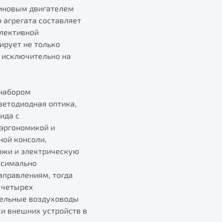
зиновым двигателем
 агрегата составляет
елективной
ирует не только
я исключительно на
 набором
ветодиодная оптика,
ида с
 эргономикой и
ной консоли,
ожи и электрическую
ксимально
аправлениям, тогда
 четырех
дельные воздуховоды
и внешних устройств в