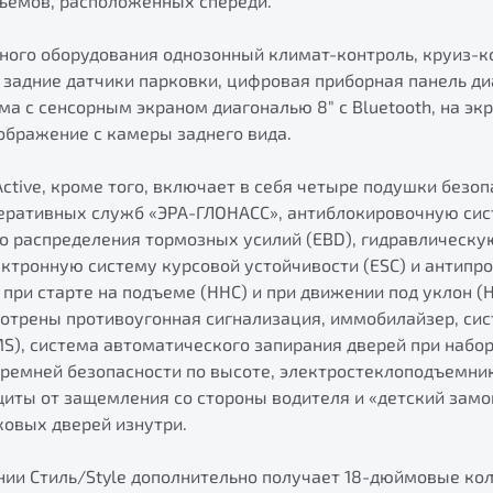
зъемов, расположенных спереди.
ного оборудования однозонный климат-контроль, круиз-к
задние датчики парковки, цифровая приборная панель диа
а с сенсорным экраном диагональю 8" с Bluetooth, на эк
ображение с камеры заднего вида.
tive, кроме того, включает в себя четыре подушки безоп
еративных служб «ЭРА-ГЛОНАСС», антиблокировочную сист
о распределения тормозных усилий (EBD), гидравлическ
ектронную систему курсовой устойчивости (ESС) и антип
 при старте на подъеме (HHC) и при движении под уклон (H
отрены противоугонная сигнализация, иммобилайзер, си
S), система автоматического запирания дверей при набор
 ремней безопасности по высоте, электростеклоподъемник
щиты от защемления со стороны водителя и «детский зам
ковых дверей изнутри.
ении Стиль/Style дополнительно получает 18-дюймовые ко