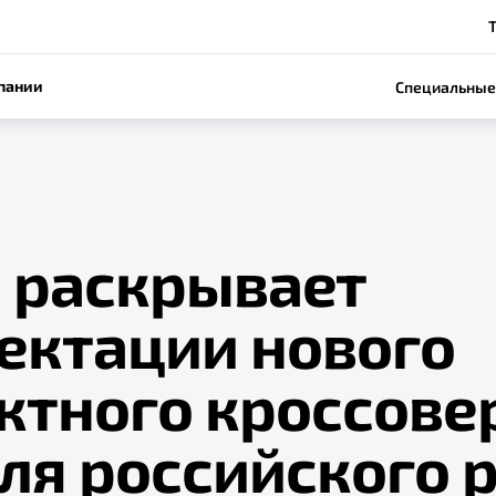
пании
Специальные
e раскрывает
ектации нового
ктного кроссове
для российского 