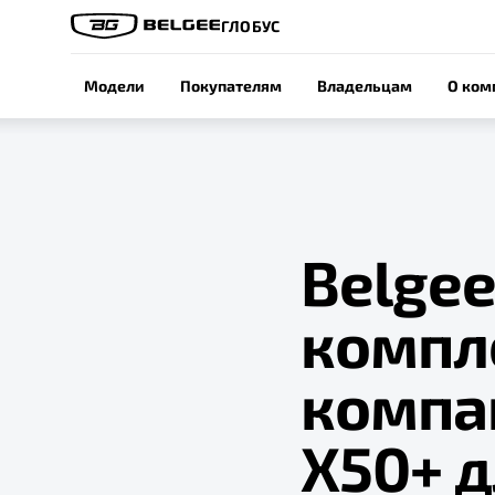
ГЛОБУС
Модели
Покупателям
Владельцам
О ком
Belge
компл
компа
X50+ 