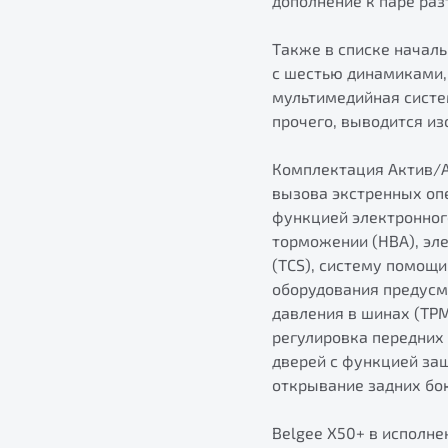
дополнение к паре ра
Также в списке началь
с шестью динамиками, 
мультимедийная систем
прочего, выводится из
Комплектация Актив/Ac
вызова экстренных оп
функцией электронног
торможении (HBA), эл
(TCS), систему помощи
оборудования предусм
давления в шинах (TPM
регулировка передних
дверей с функцией за
открывание задних бо
Belgee X50+ в исполн