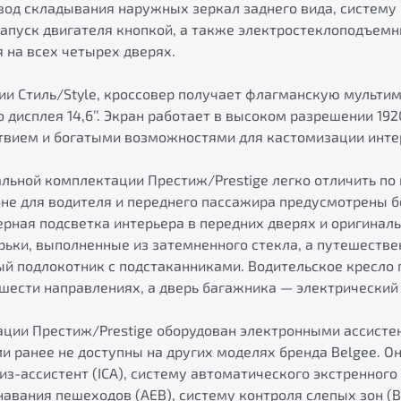
ивод складывания наружных зеркал заднего вида, систему
запуск двигателя кнопкой, а также электростеклоподъем
 на всех четырех дверях.
ии Стиль/Style, кроссовер получает флагманскую мульти
дисплея 14,6’’. Экран работает в высоком разрешении 1920
твием и богатыми возможностями для кастомизации инт
альной комплектации Престиж/Prestige легко отличить п
оне для водителя и переднего пассажира предусмотрены б
рная подсветка интерьера в передних дверях и оригинал
ьки, выполненные из затемненного стекла, а путешестве
ый подлокотник с подстаканниками. Водительское кресло 
 шести направлениях, а дверь багажника — электрический
ации Престиж/Prestige оборудован электронными ассистен
и ранее не доступны на других моделях бренда Belgee. О
з-ассистент (ICA), систему автоматического экстренного
авания пешеходов (AEB), систему контроля слепых зон (B