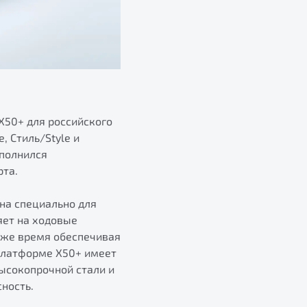
X50+ для российского
, Стиль/Style и
ополнился
рта.
на специально для
яет на ходовые
о же время обеспечивая
 платформе X50+ имеет
ысокопрочной стали и
ность.