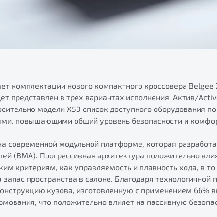
ает комплектации нового компактного кроссовера Belgee 
ет представлен в трех вариантах исполнения: Актив/Active
осительно модели X50 список доступного оборудования п
ями, повышающими общий уровень безопасности и комфо
 на современной модульной платформе, которая разработа
ей (BMA). Прогрессивная архитектура положительно вли
ким критериям, как управляемость и плавность хода, в т
 запас пространства в салоне. Благодаря технологичной
нструкцию кузова, изготовленную с применением 66% в
рмования, что положительно влияет на пассивную безопас