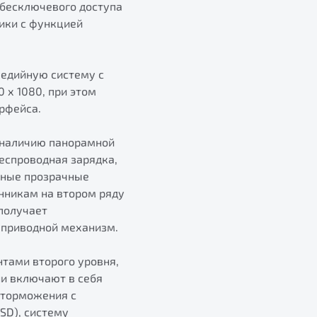
 бесключевого доступа
ники с функцией
медийную систему с
 х 1080, при этом
ерфейса.
о наличию панорамной
еспроводная зарядка,
ьные прозрачные
нникам на втором ряду
получает
 приводной механизм.
тами второго уровня,
ни включают в себя
 торможения с
SD), систему