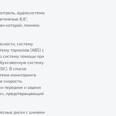
онтроль, аудиосистема
гональю 8,8",
ран которой, помимо
асности, систему
ему тормозов (ABS) с
ую систему помощи при
робуксовочную систему
DC). В списке
стема мониторинга
е скорости,
и передних и задних
ок», предотвращающий
лесные диски с шинами