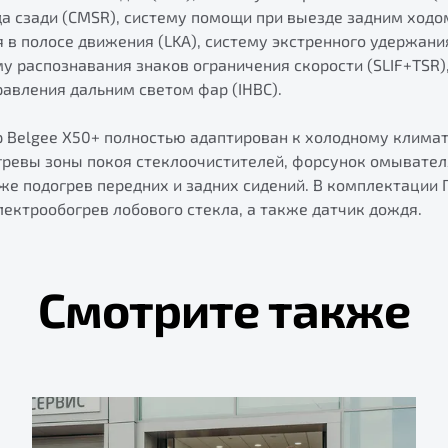
а сзади (CMSR), систему помощи при выезде задним ходо
в полосе движения (LKA), систему экстренного удержани
му распознавания знаков ограничения скорости (SLIF+TSR)
авления дальним светом фар (IHBC).
 Belgee X50+ полностью адаптирован к холодному климату
гревы зоны покоя стеклоочистителей, форсунок омывател
кже подогрев передних и задних сидений. В комплектации 
ектрообогрев лобового стекла, а также датчик дождя.
Смотрите также