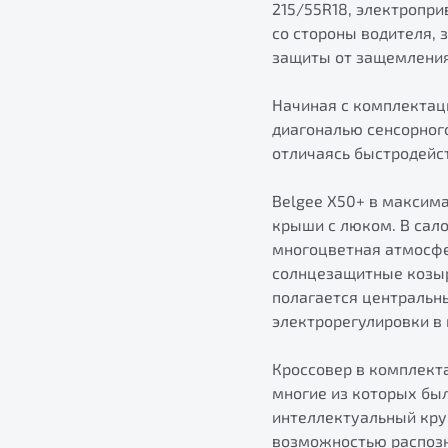
215/55R18, электропр
со стороны водителя, 
защиты от защемления
Начиная с комплектац
диагональю сенсорного 
отличаясь быстродейс
Belgee X50+ в максим
крыши с люком. В сал
многоцветная атмосфе
солнцезащитные козыр
полагается центральн
электрорегулировки в
Кроссовер в комплект
многие из которых был
интеллектуальный круи
возможностью распозн