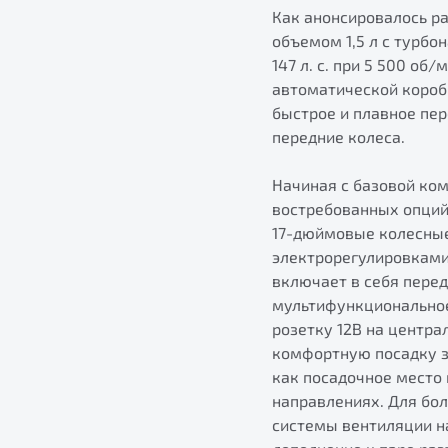
Как анонсировалось р
объемом 1,5 л с турб
147 л. с. при 5 500 об
автоматической короб
быстрое и плавное пер
передние колеса.
Начиная с базовой ко
востребованных опций.
17-дюймовые колесные
электрорегулировками
включает в себя перед
мультифункциональное
розетку 12В на центра
комфортную посадку з
как посадочное место
направлениях. Для бо
системы вентиляции н