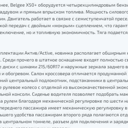
анее, Belgee X50+ оборудуется четырехцилиндровым бен
онаддувом и прямым впрыском топлива. Мощность силового
/мин. Двигатель работает в связке с семиступенчатой прес
кой передач с двойным «мокрым» сцеплением, что гарант
еключение, но и топливную экономичность. Тяга подаетс
мплектации Актив/Active, новинка располагает обширным
 Среди прочего в штатное оснащение входят полностью с
 диски с шинами 215/60R17 и наружные зеркала заднего в
 и обогревом. Салон кроссовера отличается продуманной
ний центральный подлокотник, подстаканники в централь
 рулевое колесо с отделкой из высококачественной экок
льной консоли. Сиденье водителя позволяет подобрать ма
а рулем благодаря механической регулировке по шести н
 переднего пассажира имеет механическую регулировку в
льшего удобства пассажирам второго ряда полагаются от
а центральном тоннеле, разъем для подключения и зарядк