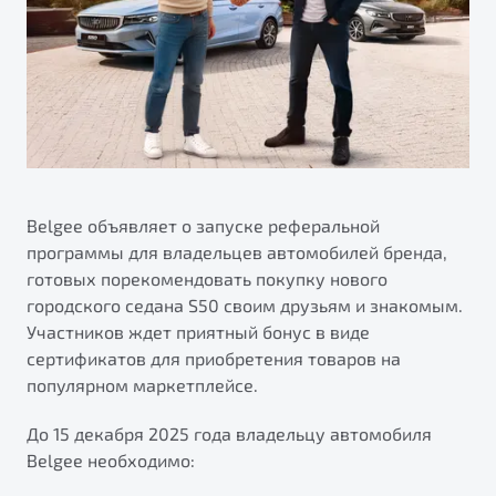
ПОДДЕРЖКА
Автокредит
О дилерском центре
Трейд-ин
Гарантия Belgee
Правовая информация
Яркий кроссовер
Страхование
Belgee Линк
от 2 219 990 ₽*
Расчет КАСКО
Belgee Клуб
Обзор
В наличии
Belgee Плюс
Реферальная программа
Belgee объявляет о запуске реферальной
S50
программы для владельцев автомобилей бренда,
Клиентская поддержка
готовых порекомендовать покупку нового
Помощь на дорогах
городского седана S50 своим друзьям и знакомым.
Участников ждет приятный бонус в виде
сертификатов для приобретения товаров на
популярном маркетплейсе.
До 15 декабря 2025 года владельцу автомобиля
Belgee необходимо:
Узнайте о специальных выгодах при покупке
Элегантный и практичный седан
автомобиля Belgee