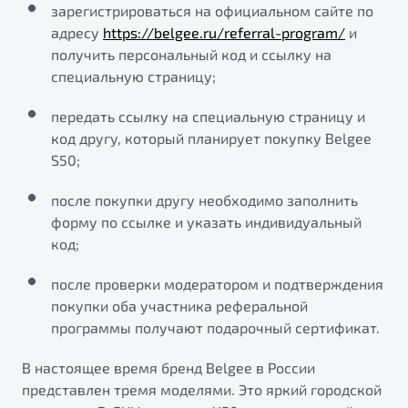
зарегистрироваться на официальном сайте по
от 1 699 990 ₽*
адресу
https://belgee.ru/referral-program/
и
Подробно
получить персональный код и ссылку на
Обзор
В наличии
специальную страницу;
X70
Будьте еще более уверены на дорогах с программой
передать ссылку на специальную страницу и
"Помощь на дорогах"
Автомобили в наличии
код другу, который планирует покупку Belgee
Тест-драйв
S50;
Преимущества программы
Автокредит
Спецпредложения
после покупки другу необходимо заполнить
форму по ссылке и указать индивидуальный
код;
Запись на сервис
Калькулятор ТО
после проверки модератором и подтверждения
Универсальный кроссовер
Клиентская поддержка
покупки оба участника реферальной
программы получают подарочный сертификат.
от 2 499 990 ₽*
В настоящее время бренд Belgee в России
Обзор
В наличии
представлен тремя моделями. Это яркий городской